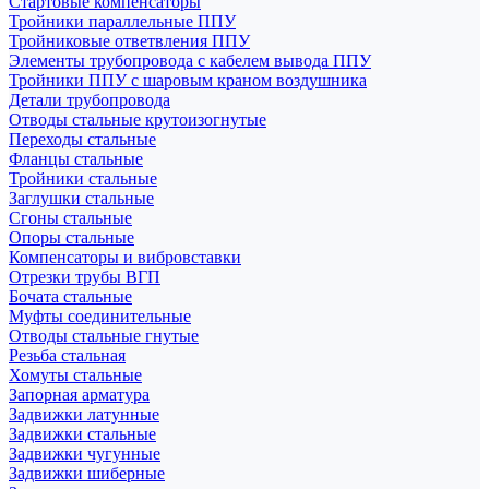
Стартовые компенсаторы
Тройники параллельные ППУ
Тройниковые ответвления ППУ
Элементы трубопровода с кабелем вывода ППУ
Тройники ППУ с шаровым краном воздушника
Детали трубопровода
Отводы стальные крутоизогнутые
Переходы стальные
Фланцы стальные
Тройники стальные
Заглушки стальные
Сгоны стальные
Опоры стальные
Компенсаторы и вибровставки
Отрезки трубы ВГП
Бочата стальные
Муфты соединительные
Отводы стальные гнутые
Резьба стальная
Хомуты стальные
Запорная арматура
Задвижки латунные
Задвижки стальные
Задвижки чугунные
Задвижки шиберные