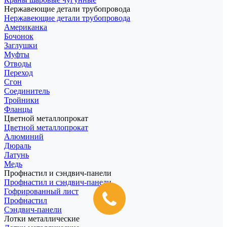
Нержавеющие детали трубопровода
Нержавеющие детали трубопровода
Американка
Бочонок
Заглушки
Муфты
Отводы
Переход
Сгон
Соединитель
Тройники
Фланцы
Цветной металлопрокат
Цветной металлопрокат
Алюминий
Дюраль
Латунь
Медь
Профнастил и сэндвич-панели
Профнастил и сэндвич-панели
Гофрированный лист
Профнастил
Сэндвич-панели
Лотки металлические