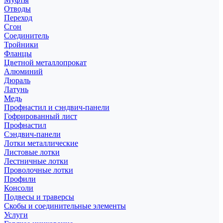
Отводы
Переход
Сгон
Соединитель
Тройники
Фланцы
Цветной металлопрокат
Алюминий
Дюраль
Латунь
Медь
Профнастил и сэндвич-панели
Гофрированный лист
Профнастил
Сэндвич-панели
Лотки металлические
Листовые лотки
Лестничные лотки
Проволочные лотки
Профили
Консоли
Подвесы и траверсы
Скобы и соединительные элементы
Услуги