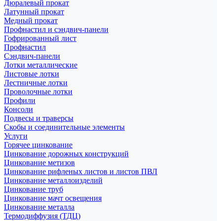
Дюралевый прокат
Латунный прокат
Медный прокат
Профнастил и сэндвич-панели
Гофрированный лист
Профнастил
Сэндвич-панели
Лотки металлические
Листовые лотки
Лестничные лотки
Проволочные лотки
Профили
Консоли
Подвесы и траверсы
Скобы и соединительные элементы
Услуги
Горячее цинкование
Цинкование дорожных конструкций
Цинкование метизов
Цинкование рифленых листов и листов ПВЛ
Цинкование металлоизделий
Цинкование труб
Цинкование мачт освещения
Цинкование металла
Термодиффузия (ТДЦ)