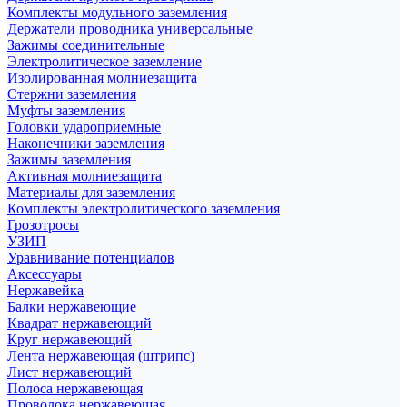
Комплекты модульного заземления
Держатели проводника универсальные
Зажимы соединительные
Электролитическое заземление
Изолированная молниезащита
Стержни заземления
Муфты заземления
Головки удароприемные
Наконечники заземления
Зажимы заземления
Активная молниезащита
Материалы для заземления
Комплекты электролитического заземления
Грозотросы
УЗИП
Уравнивание потенциалов
Аксессуары
Нержавейка
Балки нержавеющие
Квадрат нержавеющий
Круг нержавеющий
Лента нержавеющая (штрипс)
Лист нержавеющий
Полоса нержавеющая
Проволока нержавеющая