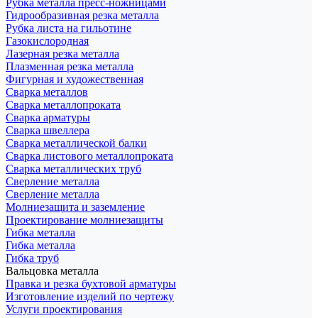
Рубка металла пресс-ножницами
Гидрообразивная резка металла
Рубка листа на гильотине
Газокислородная
Лазерная резка металла
Плазменная резка металла
Фигурная и художественная
Сварка металлов
Сварка металлопроката
Сварка арматуры
Сварка швеллера
Сварка металлической балки
Сварка листового металлопроката
Сварка металлических труб
Сверление металла
Сверление металла
Молниезащита и заземление
Проектирование молниезащиты
Гибка металла
Гибка металла
Гибка труб
Вальцовка металла
Правка и резка бухтовой арматуры
Изготовление изделий по чертежу
Услуги проектирования