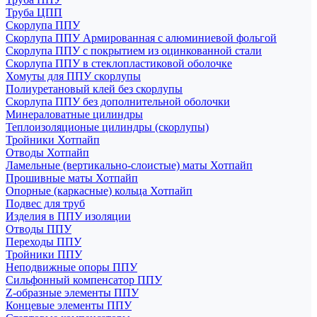
Труба ЦПП
Скорлупа ППУ
Скорлупа ППУ Армированная с алюминиевой фольгой
Скорлупа ППУ с покрытием из оцинкованной стали
Скорлупа ППУ в стеклопластиковой оболочке
Хомуты для ППУ скорлупы
Полиуретановый клей без скорлупы
Скорлупа ППУ без дополнительной оболочки
Минераловатные цилиндры
Теплоизоляционые цилиндры (скорлупы)
Тройники Хотпайп
Отводы Хотпайп
Ламельные (вертикально-слоистые) маты Хотпайп
Прошивные маты Хотпайп
Опорные (каркасные) кольца Хотпайп
Подвес для труб
Изделия в ППУ изоляции
Отводы ППУ
Переходы ППУ
Тройники ППУ
Неподвижные опоры ППУ
Cильфонный компенсатор ППУ
Z-образные элементы ППУ
Концевые элементы ППУ