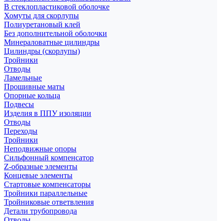
В стеклопластиковой оболочке
Хомуты для скорлупы
Полиуретановый клей
Без дополнительной оболочки
Минераловатные цилиндры
Цилиндры (скорлупы)
Тройники
Отводы
Ламельные
Прошивные маты
Опорные кольца
Подвесы
Изделия в ППУ изоляции
Отводы
Переходы
Тройники
Неподвижные опоры
Cильфонный компенсатор
Z-образные элементы
Концевые элементы
Стартовые компенсаторы
Тройники параллельные
Тройниковые ответвления
Детали трубопровода
Отводы