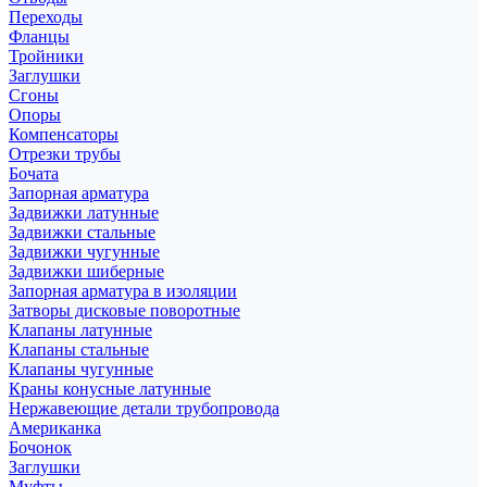
Переходы
Фланцы
Тройники
Заглушки
Сгоны
Опоры
Компенсаторы
Отрезки трубы
Бочата
Запорная арматура
Задвижки латунные
Задвижки стальные
Задвижки чугунные
Задвижки шиберные
Запорная арматура в изоляции
Затворы дисковые поворотные
Клапаны латунные
Клапаны стальные
Клапаны чугунные
Краны конусные латунные
Нержавеющие детали трубопровода
Американка
Бочонок
Заглушки
Муфты