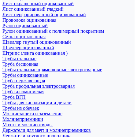
Лист окрашенный оцинкованный
Лист оцинкованный гладкий
Лист перфорированный оцинкованный
Проволока оцинкованная
Рулон оцинкованный
Рулон оцинкованный с полимерный покрытием
Сетка оцинкованная
Швеллер гнутый оцинкованный
Швеллер оцинкованный
Штрипс (лента оцинкованная )
Трубы стальные
Труба бесшовная
Трубы стальные прямошовные электросварные
Трубы оцинкованные
Труба нержавеющая
Труба профильная электросварная
Труба алюминиевая
Труба ВГП
Трубы для канализации и детали
Трубы из обечаек
Молниезащита и заземление
Молниеприемники
Мачты и молниеотводы
Держатели для мачт и молниеприемников
Держатели круглого проводника