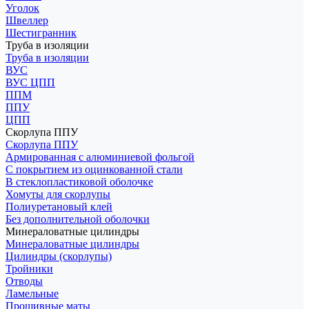
Уголок
Швеллер
Шестигранник
Труба в изоляции
Труба в изоляции
ВУС
ВУС ЦПП
ППМ
ППУ
ЦПП
Скорлупа ППУ
Скорлупа ППУ
Армированная с алюминиевой фольгой
С покрытием из оцинкованной стали
В стеклопластиковой оболочке
Хомуты для скорлупы
Полиуретановый клей
Без дополнительной оболочки
Минераловатные цилиндры
Минераловатные цилиндры
Цилиндры (скорлупы)
Тройники
Отводы
Ламельные
Прошивные маты