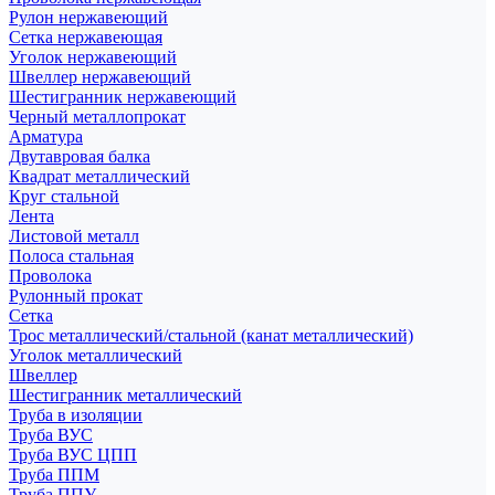
Рулон нержавеющий
Сетка нержавеющая
Уголок нержавеющий
Швеллер нержавеющий
Шестигранник нержавеющий
Черный металлопрокат
Арматура
Двутавровая балка
Квадрат металлический
Круг стальной
Лента
Листовой металл
Полоса стальная
Проволока
Рулонный прокат
Сетка
Трос металлический/стальной (канат металлический)
Уголок металлический
Швеллер
Шестигранник металлический
Труба в изоляции
Труба ВУС
Труба ВУС ЦПП
Труба ППМ
Труба ППУ