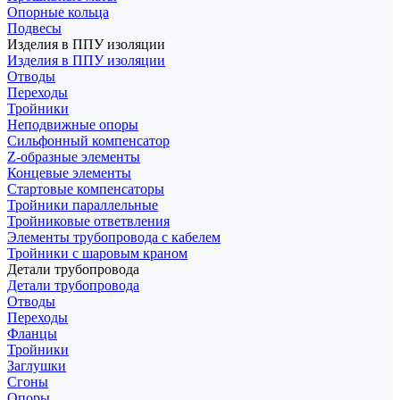
Опорные кольца
Подвесы
Изделия в ППУ изоляции
Изделия в ППУ изоляции
Отводы
Переходы
Тройники
Неподвижные опоры
Cильфонный компенсатор
Z-образные элементы
Концевые элементы
Стартовые компенсаторы
Тройники параллельные
Тройниковые ответвления
Элементы трубопровода с кабелем
Тройники с шаровым краном
Детали трубопровода
Детали трубопровода
Отводы
Переходы
Фланцы
Тройники
Заглушки
Сгоны
Опоры