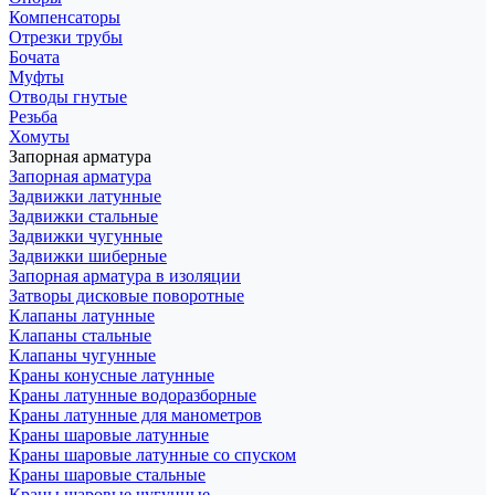
Компенсаторы
Отрезки трубы
Бочата
Муфты
Отводы гнутые
Резьба
Хомуты
Запорная арматура
Запорная арматура
Задвижки латунные
Задвижки стальные
Задвижки чугунные
Задвижки шиберные
Запорная арматура в изоляции
Затворы дисковые поворотные
Клапаны латунные
Клапаны стальные
Клапаны чугунные
Краны конусные латунные
Краны латунные водоразборные
Краны латунные для манометров
Краны шаровые латунные
Краны шаровые латунные со спуском
Краны шаровые стальные
Краны шаровые чугунные