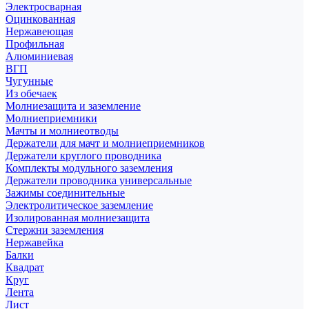
Электросварная
Оцинкованная
Нержавеющая
Профильная
Алюминиевая
ВГП
Чугунные
Из обечаек
Молниезащита и заземление
Молниеприемники
Мачты и молниеотводы
Держатели для мачт и молниеприемников
Держатели круглого проводника
Комплекты модульного заземления
Держатели проводника универсальные
Зажимы соединительные
Электролитическое заземление
Изолированная молниезащита
Стержни заземления
Нержавейка
Балки
Квадрат
Круг
Лента
Лист