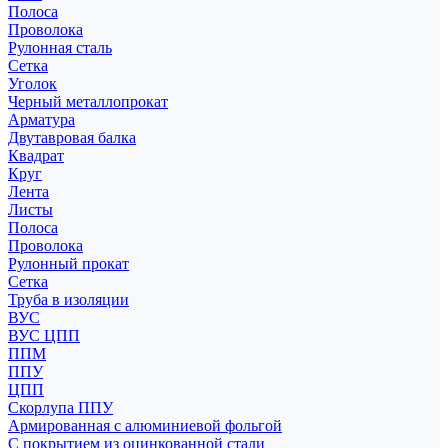
Полоса
Проволока
Рулонная сталь
Сетка
Уголок
Черный металлопрокат
Арматура
Двутавровая балка
Квадрат
Круг
Лента
Листы
Полоса
Проволока
Рулонный прокат
Сетка
Труба в изоляции
ВУС
ВУС ЦПП
ППМ
ППУ
ЦПП
Скорлупа ППУ
Армированная с алюминиевой фольгой
С покрытием из оцинкованной стали