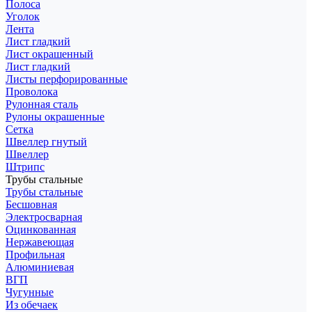
Полоса
Уголок
Лента
Лист гладкий
Лист окрашенный
Лист гладкий
Листы перфорированные
Проволока
Рулонная сталь
Рулоны окрашенные
Сетка
Швеллер гнутый
Швеллер
Штрипс
Трубы стальные
Трубы стальные
Бесшовная
Электросварная
Оцинкованная
Нержавеющая
Профильная
Алюминиевая
ВГП
Чугунные
Из обечаек