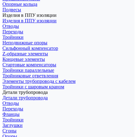
Опорные кольца
Подвесы
Изделия в ППУ изоляции
Изделия в ППУ изоляции
Отводы
Переходы
Тройники
Неподвижные опоры
Cильфонный компенсатор
Z-образные элементы
Концевые элементы
Стартовые компенсаторы
Тройники параллельные
Тройниковые ответвления
Элементы трубопровода с кабелем
Тройники с шаровым краном
Детали трубопровода
Детали трубопровода
Отводы
Переходы
Фланцы
Тройники
Заглушки
Сгоны
Опоры