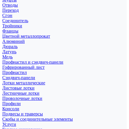
Отводы
Переход
Сгон
Соединитель
Тройники
Фланцы
Цветной металлопрокат
Алюминий
Дюраль
Латунь
Медь
Профнастил и сэндвич-панели
Гофрированный лист
Профнастил
Сэндвич-панели
Лотки металлические
Листовые лотки
Лестничные лотки
Проволочные лотки
Профили
Консоли
Подвесы и траверсы
Скобы и соединительные элементы
Услуги