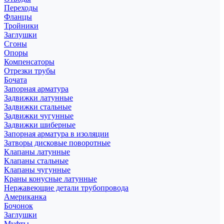
Переходы
Фланцы
Тройники
Заглушки
Сгоны
Опоры
Компенсаторы
Отрезки трубы
Бочата
Запорная арматура
Задвижки латунные
Задвижки стальные
Задвижки чугунные
Задвижки шиберные
Запорная арматура в изоляции
Затворы дисковые поворотные
Клапаны латунные
Клапаны стальные
Клапаны чугунные
Краны конусные латунные
Нержавеющие детали трубопровода
Американка
Бочонок
Заглушки
Муфты