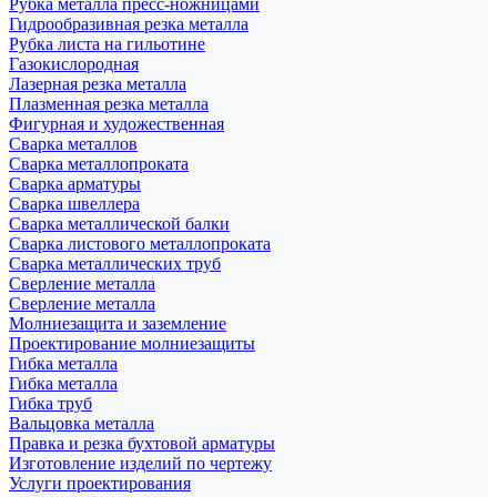
Рубка металла пресс-ножницами
Гидрообразивная резка металла
Рубка листа на гильотине
Газокислородная
Лазерная резка металла
Плазменная резка металла
Фигурная и художественная
Сварка металлов
Сварка металлопроката
Сварка арматуры
Сварка швеллера
Сварка металлической балки
Сварка листового металлопроката
Сварка металлических труб
Сверление металла
Сверление металла
Молниезащита и заземление
Проектирование молниезащиты
Гибка металла
Гибка металла
Гибка труб
Вальцовка металла
Правка и резка бухтовой арматуры
Изготовление изделий по чертежу
Услуги проектирования