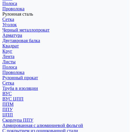
Полоса
Проволока
Рулонная сталь
Сетка
Уголок
Черный металлопрокат
Арматура
Двутавровая балка
Квадрат
Круг
Лента
Листы
Полоса
Проволока
Рулонный прокат
Сетка
Труба в изоляции
ВУС
ВУС ЦПП
ППМ
ППУ
ЦПП
Скорлупа ППУ
Армированная с алюминиевой фольгой
С покрытием из оцинкованной стали