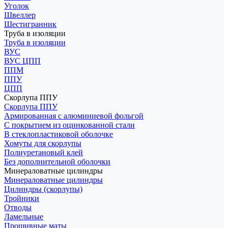
Уголок
Швеллер
Шестигранник
Труба в изоляции
Труба в изоляции
ВУС
ВУС ЦПП
ППМ
ППУ
ЦПП
Скорлупа ППУ
Скорлупа ППУ
Армированная с алюминиевой фольгой
С покрытием из оцинкованной стали
В стеклопластиковой оболочке
Хомуты для скорлупы
Полиуретановый клей
Без дополнительной оболочки
Минераловатные цилиндры
Минераловатные цилиндры
Цилиндры (скорлупы)
Тройники
Отводы
Ламельные
Прошивные маты