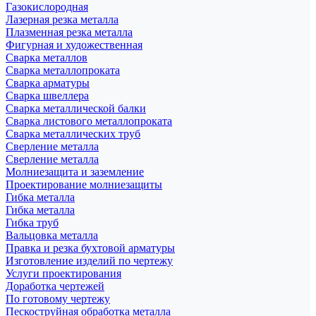
Газокислородная
Лазерная резка металла
Плазменная резка металла
Фигурная и художественная
Сварка металлов
Сварка металлопроката
Сварка арматуры
Сварка швеллера
Сварка металлической балки
Сварка листового металлопроката
Сварка металлических труб
Сверление металла
Сверление металла
Молниезащита и заземление
Проектирование молниезащиты
Гибка металла
Гибка металла
Гибка труб
Вальцовка металла
Правка и резка бухтовой арматуры
Изготовление изделий по чертежу
Услуги проектирования
Доработка чертежей
По готовому чертежу
Пескоструйная обработка металла