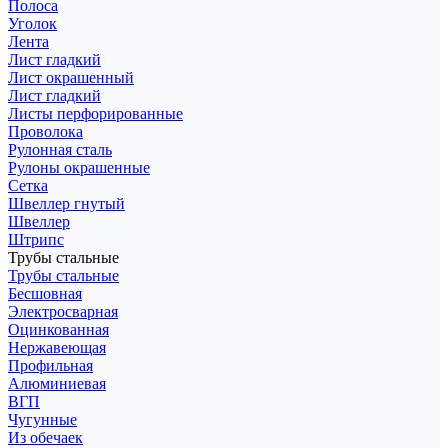
Полоса
Уголок
Лента
Лист гладкий
Лист окрашенный
Лист гладкий
Листы перфорированные
Проволока
Рулонная сталь
Рулоны окрашенные
Сетка
Швеллер гнутый
Швеллер
Штрипс
Трубы стальные
Трубы стальные
Бесшовная
Электросварная
Оцинкованная
Нержавеющая
Профильная
Алюминиевая
ВГП
Чугунные
Из обечаек