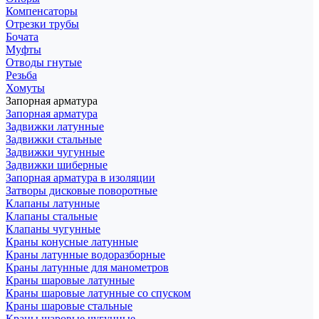
Компенсаторы
Отрезки трубы
Бочата
Муфты
Отводы гнутые
Резьба
Хомуты
Запорная арматура
Запорная арматура
Задвижки латунные
Задвижки стальные
Задвижки чугунные
Задвижки шиберные
Запорная арматура в изоляции
Затворы дисковые поворотные
Клапаны латунные
Клапаны стальные
Клапаны чугунные
Краны конусные латунные
Краны латунные водоразборные
Краны латунные для манометров
Краны шаровые латунные
Краны шаровые латунные со спуском
Краны шаровые стальные
Краны шаровые чугунные