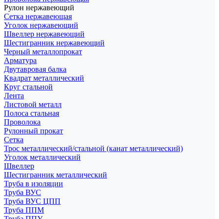
Рулон нержавеющий
Сетка нержавеющая
Уголок нержавеющий
Швеллер нержавеющий
Шестигранник нержавеющий
Черный металлопрокат
Арматура
Двутавровая балка
Квадрат металлический
Круг стальной
Лента
Листовой металл
Полоса стальная
Проволока
Рулонный прокат
Сетка
Трос металлический/стальной (канат металлический)
Уголок металлический
Швеллер
Шестигранник металлический
Труба в изоляции
Труба ВУС
Труба ВУС ЦПП
Труба ППМ
Труба ППУ