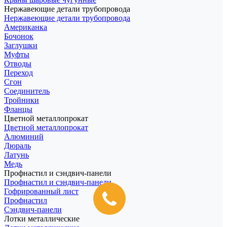
Нержавеющие детали трубопровода
Нержавеющие детали трубопровода
Американка
Бочонок
Заглушки
Муфты
Отводы
Переход
Сгон
Соединитель
Тройники
Фланцы
Цветной металлопрокат
Цветной металлопрокат
Алюминий
Дюраль
Латунь
Медь
Профнастил и сэндвич-панели
Профнастил и сэндвич-панели
Гофрированный лист
Профнастил
Сэндвич-панели
Лотки металлические