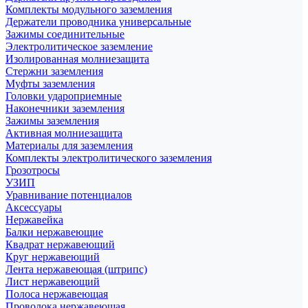
Комплекты модульного заземления
Держатели проводника универсальные
Зажимы соединительные
Электролитическое заземление
Изолированная молниезащита
Стержни заземления
Муфты заземления
Головки удароприемные
Наконечники заземления
Зажимы заземления
Активная молниезащита
Материалы для заземления
Комплекты электролитического заземления
Грозотросы
УЗИП
Уравнивание потенциалов
Аксессуары
Нержавейка
Балки нержавеющие
Квадрат нержавеющий
Круг нержавеющий
Лента нержавеющая (штрипс)
Лист нержавеющий
Полоса нержавеющая
Проволока нержавеющая