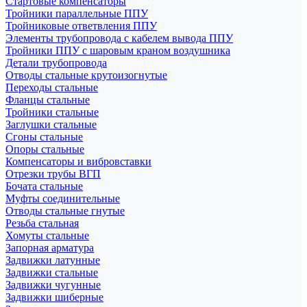
Стартовые компенсаторы
Тройники параллельные ППУ
Тройниковые ответвления ППУ
Элементы трубопровода с кабелем вывода ППУ
Тройники ППУ с шаровым краном воздушника
Детали трубопровода
Отводы стальные крутоизогнутые
Переходы стальные
Фланцы стальные
Тройники стальные
Заглушки стальные
Сгоны стальные
Опоры стальные
Компенсаторы и вибровставки
Отрезки трубы ВГП
Бочата стальные
Муфты соединительные
Отводы стальные гнутые
Резьба стальная
Хомуты стальные
Запорная арматура
Задвижки латунные
Задвижки стальные
Задвижки чугунные
Задвижки шиберные