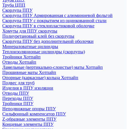
Труба ЦПП
Скорлупа ППУ
Скорлупа ППУ Армированная с алюминиевой фольгой
Скорлупа ППУ с покрытием из оцинкованной стали
Скорлупа ППУ в стеклопластиковой оболочке
Хомуты для ППУ скорлупы
Полиуретановый клей без скорлупы
Скорлупа ППУ без дополнительной оболочки
Минераловатные цилиндры
Теплоизоляционые цилиндры (скорлупы)
Тройники Хотпайп
Отводы Хотпайп
Ламельные (вертикально-слоистые) маты Хотпайп
Прошивные маты Хотпайп
Опорные (каркасные) кольца Хотпайп
Подвес для труб
Изделия в ППУ изоляции
Отводы ППУ
Переходы ППУ
Тройники ППУ
Неподвижные опоры ППУ
Cильфонный компенсатор ППУ
Z-образные элементы ППУ
Концевые элементы ППУ