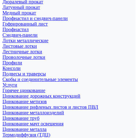
Дюралевый прокат
Латунный прокат
Медный прокат
Профнастил и сэндвич-панели
Гофрированный лист
Профнастил
Сэндвич-панели
Лотки металлические
Листовые лотки
Лестничные лотки
Проволочные лотки
Профили
Консоли
Подвесы и траверсы
Скобы и соединительные элементы
Услуги
Горячее цинкование
Цинкование дорожных конструкций
Цинкование метизов
Цинкование рифленых листов и листов ПВЛ
Цинкование металлоизделий
Цинкование труб
Цинкование мачт освещения
Цинкование металла
Термодиффузия (ТДЦ)