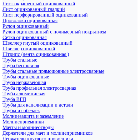
Лист окрашенный оцинкованный
Лист оцинкованный гладкий
Лист перфорированный оцинкованный
Проволока оцинкованная
Рулон оцинкованный
Рулон оцинкованный с полимерный покрытием
Сетка оцинкованная
Швеллер гнутый оцинкованный
Швеллер оцинкованный
Штрипс (лента оцинкованная )
Трубы стальные
Труба бесшовная
Трубы стальные прямошовные электросварные
Трубы оцинкованные
Труба нержавеющая
Труба профильная электросварная
Труба алюминиевая
Труба ВГП
Трубы для канализации и детали
Трубы из обечаек
Молниезащита и заземление
Молниеприемники
Мачты и молниеотводы
Держатели для мачт и молниеприемников
Держатели круглого проводника