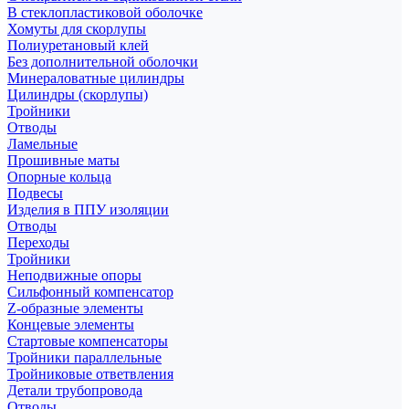
В стеклопластиковой оболочке
Хомуты для скорлупы
Полиуретановый клей
Без дополнительной оболочки
Минераловатные цилиндры
Цилиндры (скорлупы)
Тройники
Отводы
Ламельные
Прошивные маты
Опорные кольца
Подвесы
Изделия в ППУ изоляции
Отводы
Переходы
Тройники
Неподвижные опоры
Cильфонный компенсатор
Z-образные элементы
Концевые элементы
Стартовые компенсаторы
Тройники параллельные
Тройниковые ответвления
Детали трубопровода
Отводы