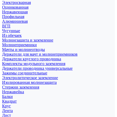
Электросварная
Оцинкованная
Нержавеющая
Профильная
Алюминиевая
ВГП
Чугунные
Из обечаек
Молниезащита и заземление
Молниеприемники
Мачты и молниеотводы
Держатели для мачт и молниеприемников
Держатели круглого проводника
Комплекты модульного заземления
Держатели проводника универсальные
Зажимы соединительные
Электролитическое заземление
Изолированная молниезащита
Стержни заземления
Нержавейка
Балки
Квадрат
Круг
Лента
Лист