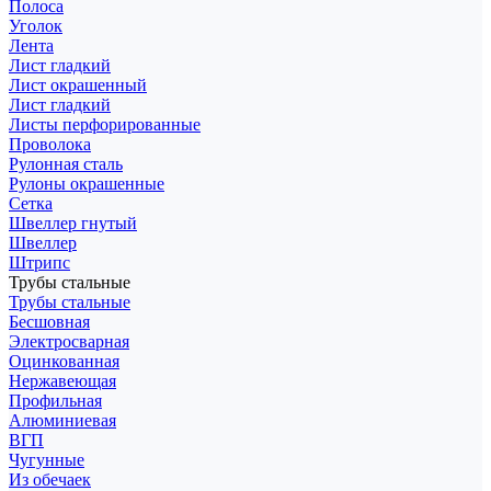
Полоса
Уголок
Лента
Лист гладкий
Лист окрашенный
Лист гладкий
Листы перфорированные
Проволока
Рулонная сталь
Рулоны окрашенные
Сетка
Швеллер гнутый
Швеллер
Штрипс
Трубы стальные
Трубы стальные
Бесшовная
Электросварная
Оцинкованная
Нержавеющая
Профильная
Алюминиевая
ВГП
Чугунные
Из обечаек