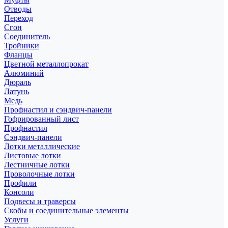
Отводы
Переход
Сгон
Соединитель
Тройники
Фланцы
Цветной металлопрокат
Алюминий
Дюраль
Латунь
Медь
Профнастил и сэндвич-панели
Гофрированный лист
Профнастил
Сэндвич-панели
Лотки металлические
Листовые лотки
Лестничные лотки
Проволочные лотки
Профили
Консоли
Подвесы и траверсы
Скобы и соединительные элементы
Услуги