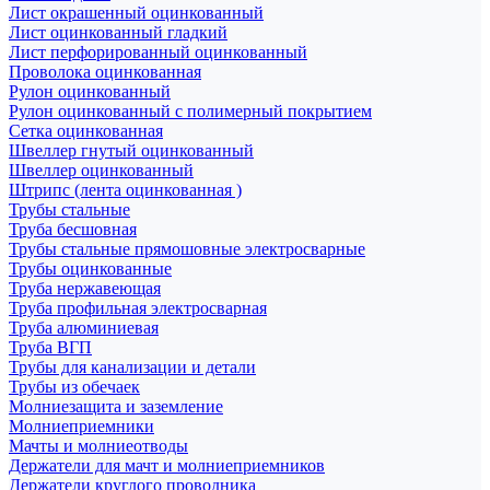
Лист окрашенный оцинкованный
Лист оцинкованный гладкий
Лист перфорированный оцинкованный
Проволока оцинкованная
Рулон оцинкованный
Рулон оцинкованный с полимерный покрытием
Сетка оцинкованная
Швеллер гнутый оцинкованный
Швеллер оцинкованный
Штрипс (лента оцинкованная )
Трубы стальные
Труба бесшовная
Трубы стальные прямошовные электросварные
Трубы оцинкованные
Труба нержавеющая
Труба профильная электросварная
Труба алюминиевая
Труба ВГП
Трубы для канализации и детали
Трубы из обечаек
Молниезащита и заземление
Молниеприемники
Мачты и молниеотводы
Держатели для мачт и молниеприемников
Держатели круглого проводника