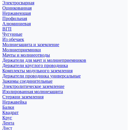
Электросварная
Оцинкованная
Нержавеющая
Профильная
Алюминиевая
ВГП
Чугунные
Из обечаек
Молниезащита и заземление
Молниеприемники
Мачты и молниеотводы
Держатели для мачт и молниеприемников
Держатели круглого проводника
Комплекты модульного заземления
Держатели проводника универсальные
Зажимы соединительные
Электролитическое заземление
Изолированная молниезащита
Стержни заземления
Нержавейка
Балки
Квадрат
Круг
Лента
Лист