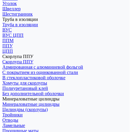
Уголок
Швеллер
Шестигранник
Труба в изоляции
Труба в изоляции
ВУС
ВУС ЦПП
ППМ
ППУ
ЦПП
Скорлупа ППУ
Скорлупа ППУ
Армированная с алюминиевой фольгой
С покрытием из оцинкованной стали
В стеклопластиковой оболочке
Хомуты для скорлупы
Полиуретановый клей
Без дополнительной оболочки
Минераловатные цилиндры
Минераловатные цилиндры
Цилиндры (скорлупы)
Тройники
Отводы
Ламельные
Прошивные маты