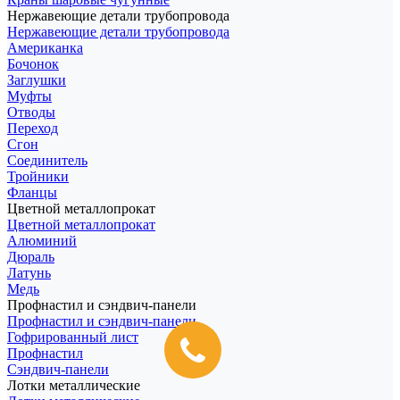
Нержавеющие детали трубопровода
Нержавеющие детали трубопровода
Американка
Бочонок
Заглушки
Муфты
Отводы
Переход
Сгон
Соединитель
Тройники
Фланцы
Цветной металлопрокат
Цветной металлопрокат
Алюминий
Дюраль
Латунь
Медь
Профнастил и сэндвич-панели
Профнастил и сэндвич-панели
Гофрированный лист
Профнастил
Сэндвич-панели
Лотки металлические