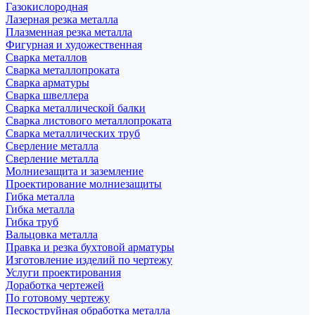
Газокислородная
Лазерная резка металла
Плазменная резка металла
Фигурная и художественная
Сварка металлов
Сварка металлопроката
Сварка арматуры
Сварка швеллера
Сварка металлической балки
Сварка листового металлопроката
Сварка металлических труб
Сверление металла
Сверление металла
Молниезащита и заземление
Проектирование молниезащиты
Гибка металла
Гибка металла
Гибка труб
Вальцовка металла
Правка и резка бухтовой арматуры
Изготовление изделий по чертежу
Услуги проектирования
Доработка чертежей
По готовому чертежу
Пескоструйная обработка металла