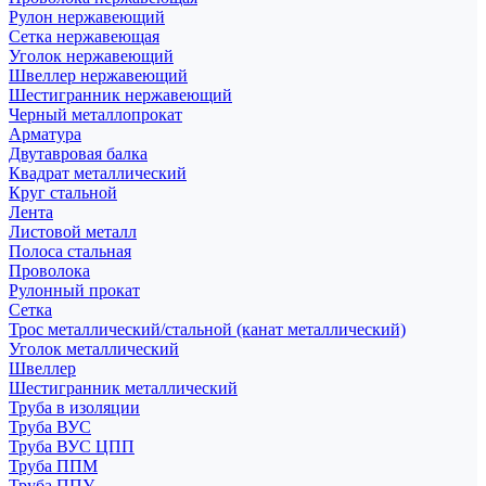
Рулон нержавеющий
Сетка нержавеющая
Уголок нержавеющий
Швеллер нержавеющий
Шестигранник нержавеющий
Черный металлопрокат
Арматура
Двутавровая балка
Квадрат металлический
Круг стальной
Лента
Листовой металл
Полоса стальная
Проволока
Рулонный прокат
Сетка
Трос металлический/стальной (канат металлический)
Уголок металлический
Швеллер
Шестигранник металлический
Труба в изоляции
Труба ВУС
Труба ВУС ЦПП
Труба ППМ
Труба ППУ