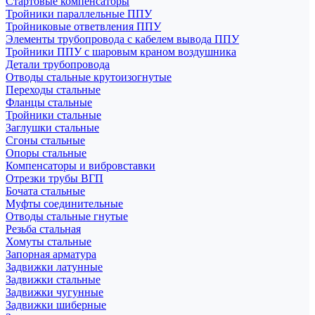
Стартовые компенсаторы
Тройники параллельные ППУ
Тройниковые ответвления ППУ
Элементы трубопровода с кабелем вывода ППУ
Тройники ППУ с шаровым краном воздушника
Детали трубопровода
Отводы стальные крутоизогнутые
Переходы стальные
Фланцы стальные
Тройники стальные
Заглушки стальные
Сгоны стальные
Опоры стальные
Компенсаторы и вибровставки
Отрезки трубы ВГП
Бочата стальные
Муфты соединительные
Отводы стальные гнутые
Резьба стальная
Хомуты стальные
Запорная арматура
Задвижки латунные
Задвижки стальные
Задвижки чугунные
Задвижки шиберные