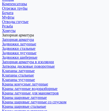
Компенсаторы
Отрезки трубы
Бочата
Муфты
Отводы гнутые
Резьба
Хомуты
Запорная арматура
Запорная арматура
Задвижки латунные
Задвижки стальные
Задвижки чугунные
Задвижки шиберные
Запорная арматура в изоляции
Затворы дисковые поворотные
Клапаны латунные
Клапаны стальные
Клапаны чугунные
Краны конусные латунные
Краны латунные водоразборные
Краны латунные для манометров
Краны шаровые латунные
Краны шаровые латунные со спуском
Краны шаровые стальные
Краны шаровые чугунные