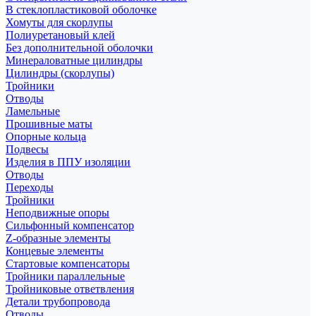
В стеклопластиковой оболочке
Хомуты для скорлупы
Полиуретановый клей
Без дополнительной оболочки
Минераловатные цилиндры
Цилиндры (скорлупы)
Тройники
Отводы
Ламельные
Прошивные маты
Опорные кольца
Подвесы
Изделия в ППУ изоляции
Отводы
Переходы
Тройники
Неподвижные опоры
Cильфонный компенсатор
Z-образные элементы
Концевые элементы
Стартовые компенсаторы
Тройники параллельные
Тройниковые ответвления
Детали трубопровода
Отводы