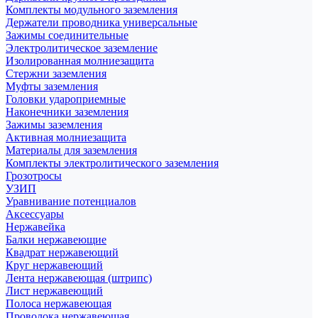
Комплекты модульного заземления
Держатели проводника универсальные
Зажимы соединительные
Электролитическое заземление
Изолированная молниезащита
Стержни заземления
Муфты заземления
Головки удароприемные
Наконечники заземления
Зажимы заземления
Активная молниезащита
Материалы для заземления
Комплекты электролитического заземления
Грозотросы
УЗИП
Уравнивание потенциалов
Аксессуары
Нержавейка
Балки нержавеющие
Квадрат нержавеющий
Круг нержавеющий
Лента нержавеющая (штрипс)
Лист нержавеющий
Полоса нержавеющая
Проволока нержавеющая