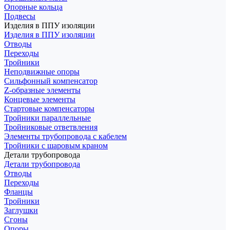
Опорные кольца
Подвесы
Изделия в ППУ изоляции
Изделия в ППУ изоляции
Отводы
Переходы
Тройники
Неподвижные опоры
Cильфонный компенсатор
Z-образные элементы
Концевые элементы
Стартовые компенсаторы
Тройники параллельные
Тройниковые ответвления
Элементы трубопровода с кабелем
Тройники с шаровым краном
Детали трубопровода
Детали трубопровода
Отводы
Переходы
Фланцы
Тройники
Заглушки
Сгоны
Опоры