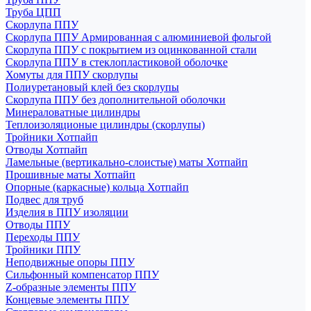
Труба ЦПП
Скорлупа ППУ
Скорлупа ППУ Армированная с алюминиевой фольгой
Скорлупа ППУ с покрытием из оцинкованной стали
Скорлупа ППУ в стеклопластиковой оболочке
Хомуты для ППУ скорлупы
Полиуретановый клей без скорлупы
Скорлупа ППУ без дополнительной оболочки
Минераловатные цилиндры
Теплоизоляционые цилиндры (скорлупы)
Тройники Хотпайп
Отводы Хотпайп
Ламельные (вертикально-слоистые) маты Хотпайп
Прошивные маты Хотпайп
Опорные (каркасные) кольца Хотпайп
Подвес для труб
Изделия в ППУ изоляции
Отводы ППУ
Переходы ППУ
Тройники ППУ
Неподвижные опоры ППУ
Cильфонный компенсатор ППУ
Z-образные элементы ППУ
Концевые элементы ППУ