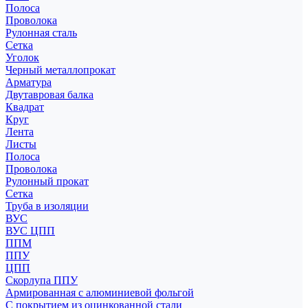
Полоса
Проволока
Рулонная сталь
Сетка
Уголок
Черный металлопрокат
Арматура
Двутавровая балка
Квадрат
Круг
Лента
Листы
Полоса
Проволока
Рулонный прокат
Сетка
Труба в изоляции
ВУС
ВУС ЦПП
ППМ
ППУ
ЦПП
Скорлупа ППУ
Армированная с алюминиевой фольгой
С покрытием из оцинкованной стали