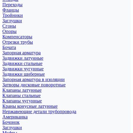
Переходы
Фланцы
Тройники
Заглушки
Сгоны
Опоры
Компенсаторы
Отрезки трубы
Бочата
Запорная арматура
Задвижки латунные
Задвижки стальные
Задвижки чугунные
Задвижки шиберные
Запорная арматура в изоляции
Затворы дисковые поворотные
Клапаны латунные
Клапаны стальные
Клапаны чугунные
Краны конусные латунные
Нержавеющие детали трубопровода
Американка
Бочонок
Заглушки
Муфты