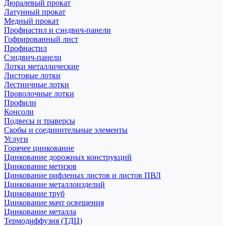
Дюралевый прокат
Латунный прокат
Медный прокат
Профнастил и сэндвич-панели
Гофрированный лист
Профнастил
Сэндвич-панели
Лотки металлические
Листовые лотки
Лестничные лотки
Проволочные лотки
Профили
Консоли
Подвесы и траверсы
Скобы и соединительные элементы
Услуги
Горячее цинкование
Цинкование дорожных конструкций
Цинкование метизов
Цинкование рифленых листов и листов ПВЛ
Цинкование металлоизделий
Цинкование труб
Цинкование мачт освещения
Цинкование металла
Термодиффузия (ТДЦ)