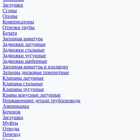
Заглушки
Сгоны
Опоры
Компенсаторы
Отрезки трубы
Бочата
Запорная арматура
Задвижки латунные
Задвижки стальные
Задвижки чугунные
Задвижки шиберные
Запорная арматура в изоляции
Затворы дисковые поворотные
Клапаны латунные
Клапаны стальные
Клапаны чугунные
Краны конусные латунные
Нержавеющие детали трубопровода
Американка
Бочонок
Заглушки
Муфты
Отводы
Переход
Сгон