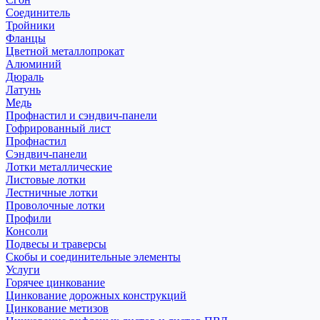
Соединитель
Тройники
Фланцы
Цветной металлопрокат
Алюминий
Дюраль
Латунь
Медь
Профнастил и сэндвич-панели
Гофрированный лист
Профнастил
Сэндвич-панели
Лотки металлические
Листовые лотки
Лестничные лотки
Проволочные лотки
Профили
Консоли
Подвесы и траверсы
Скобы и соединительные элементы
Услуги
Горячее цинкование
Цинкование дорожных конструкций
Цинкование метизов