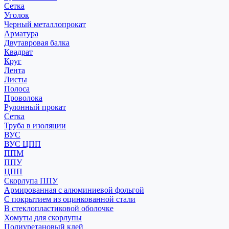
Сетка
Уголок
Черный металлопрокат
Арматура
Двутавровая балка
Квадрат
Круг
Лента
Листы
Полоса
Проволока
Рулонный прокат
Сетка
Труба в изоляции
ВУС
ВУС ЦПП
ППМ
ППУ
ЦПП
Скорлупа ППУ
Армированная с алюминиевой фольгой
С покрытием из оцинкованной стали
В стеклопластиковой оболочке
Хомуты для скорлупы
Полиуретановый клей