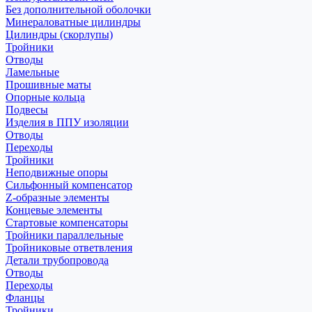
Без дополнительной оболочки
Минераловатные цилиндры
Цилиндры (скорлупы)
Тройники
Отводы
Ламельные
Прошивные маты
Опорные кольца
Подвесы
Изделия в ППУ изоляции
Отводы
Переходы
Тройники
Неподвижные опоры
Cильфонный компенсатор
Z-образные элементы
Концевые элементы
Стартовые компенсаторы
Тройники параллельные
Тройниковые ответвления
Детали трубопровода
Отводы
Переходы
Фланцы
Тройники