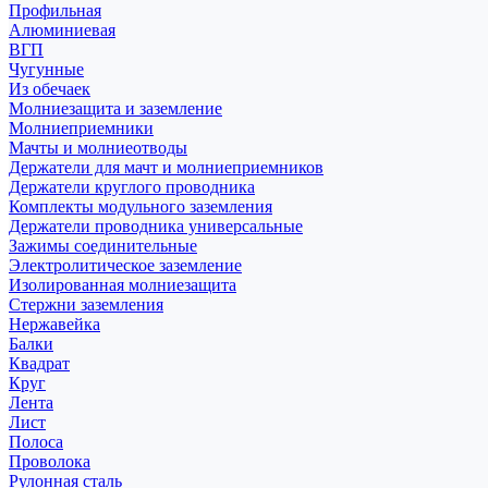
Профильная
Алюминиевая
ВГП
Чугунные
Из обечаек
Молниезащита и заземление
Молниеприемники
Мачты и молниеотводы
Держатели для мачт и молниеприемников
Держатели круглого проводника
Комплекты модульного заземления
Держатели проводника универсальные
Зажимы соединительные
Электролитическое заземление
Изолированная молниезащита
Стержни заземления
Нержавейка
Балки
Квадрат
Круг
Лента
Лист
Полоса
Проволока
Рулонная сталь