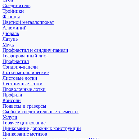
Соединитель
Тройники
Фланцы
Цветной металлопрокат
Алюминий
Дюраль
Латунь
Медь
Профнастил и сэндвич-панели
Гофрированный лист
Профнастил
Сэндвич-панели
Лотки металлические
Листовые лотки
Лестничные лотки
Проволочные лотки
Профили
Консоли
Подвесы и траверсы
Скобы и соединительные элементы
Услуги
Горячее цинкование
Цинкование дорожных конструкций
Цинкование метизов