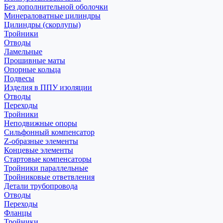
Без дополнительной оболочки
Минераловатные цилиндры
Цилиндры (скорлупы)
Тройники
Отводы
Ламельные
Прошивные маты
Опорные кольца
Подвесы
Изделия в ППУ изоляции
Отводы
Переходы
Тройники
Неподвижные опоры
Cильфонный компенсатор
Z-образные элементы
Концевые элементы
Стартовые компенсаторы
Тройники параллельные
Тройниковые ответвления
Детали трубопровода
Отводы
Переходы
Фланцы
Тройники