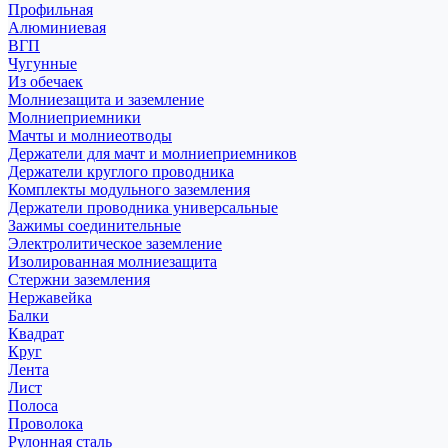
Профильная
Алюминиевая
ВГП
Чугунные
Из обечаек
Молниезащита и заземление
Молниеприемники
Мачты и молниеотводы
Держатели для мачт и молниеприемников
Держатели круглого проводника
Комплекты модульного заземления
Держатели проводника универсальные
Зажимы соединительные
Электролитическое заземление
Изолированная молниезащита
Стержни заземления
Нержавейка
Балки
Квадрат
Круг
Лента
Лист
Полоса
Проволока
Рулонная сталь