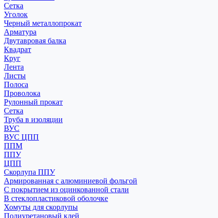
Сетка
Уголок
Черный металлопрокат
Арматура
Двутавровая балка
Квадрат
Круг
Лента
Листы
Полоса
Проволока
Рулонный прокат
Сетка
Труба в изоляции
ВУС
ВУС ЦПП
ППМ
ППУ
ЦПП
Скорлупа ППУ
Армированная с алюминиевой фольгой
С покрытием из оцинкованной стали
В стеклопластиковой оболочке
Хомуты для скорлупы
Полиуретановый клей