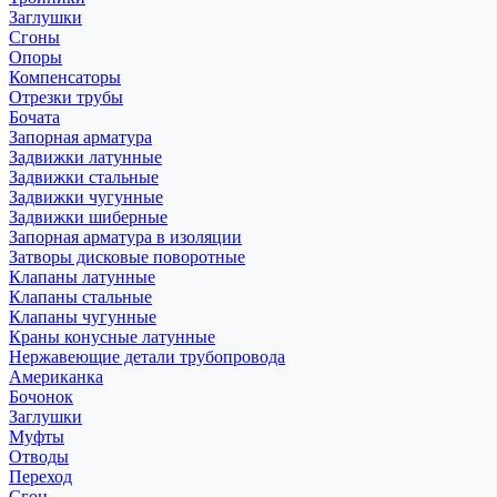
Заглушки
Сгоны
Опоры
Компенсаторы
Отрезки трубы
Бочата
Запорная арматура
Задвижки латунные
Задвижки стальные
Задвижки чугунные
Задвижки шиберные
Запорная арматура в изоляции
Затворы дисковые поворотные
Клапаны латунные
Клапаны стальные
Клапаны чугунные
Краны конусные латунные
Нержавеющие детали трубопровода
Американка
Бочонок
Заглушки
Муфты
Отводы
Переход
Сгон