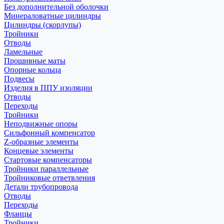
Без дополнительной оболочки
Минераловатные цилиндры
Цилиндры (скорлупы)
Тройники
Отводы
Ламельные
Прошивные маты
Опорные кольца
Подвесы
Изделия в ППУ изоляции
Отводы
Переходы
Тройники
Неподвижные опоры
Cильфонный компенсатор
Z-образные элементы
Концевые элементы
Стартовые компенсаторы
Тройники параллельные
Тройниковые ответвления
Детали трубопровода
Отводы
Переходы
Фланцы
Тройники