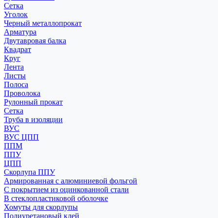
Сетка
Уголок
Черный металлопрокат
Арматура
Двутавровая балка
Квадрат
Круг
Лента
Листы
Полоса
Проволока
Рулонный прокат
Сетка
Труба в изоляции
ВУС
ВУС ЦПП
ППМ
ППУ
ЦПП
Скорлупа ППУ
Армированная с алюминиевой фольгой
С покрытием из оцинкованной стали
В стеклопластиковой оболочке
Хомуты для скорлупы
Полиуретановый клей