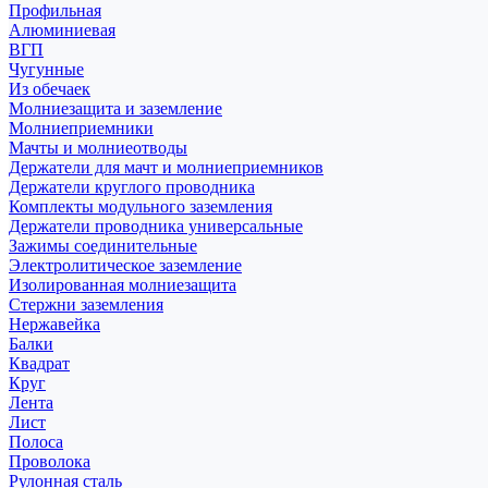
Профильная
Алюминиевая
ВГП
Чугунные
Из обечаек
Молниезащита и заземление
Молниеприемники
Мачты и молниеотводы
Держатели для мачт и молниеприемников
Держатели круглого проводника
Комплекты модульного заземления
Держатели проводника универсальные
Зажимы соединительные
Электролитическое заземление
Изолированная молниезащита
Стержни заземления
Нержавейка
Балки
Квадрат
Круг
Лента
Лист
Полоса
Проволока
Рулонная сталь