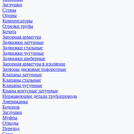
Заглушки
Сгоны
Опоры
Компенсаторы
Отрезки трубы
Бочата
Запорная арматура
Задвижки латунные
Задвижки стальные
Задвижки чугунные
Задвижки шиберные
Запорная арматура в изоляции
Затворы дисковые поворотные
Клапаны латунные
Клапаны стальные
Клапаны чугунные
Краны конусные латунные
Нержавеющие детали трубопровода
Американка
Бочонок
Заглушки
Муфты
Отводы
Переход
Сгон