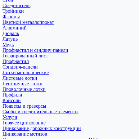
Соединитель
Тройники
Фланцы
Цветной металлопрокат
Алюминий
Дюраль
Латунь
Медь
Профнастил и сэндвич-панели
Гофрированный лист
Профнастил
Сэндвич-панели
Лотки металлические
Листовые лотки
Лестничные лотки
Проволочные лотки
Профили
Консоли
Подвесы и траверсы
Скобы и соединительные элементы
Услуги
Горячее цинкование
Цинкование дорожных конструкций
Цинкование метизов