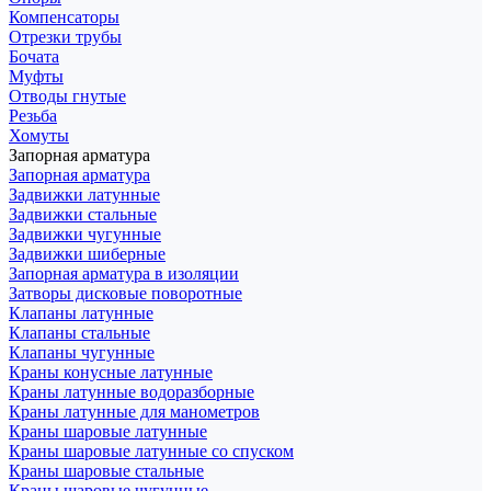
Компенсаторы
Отрезки трубы
Бочата
Муфты
Отводы гнутые
Резьба
Хомуты
Запорная арматура
Запорная арматура
Задвижки латунные
Задвижки стальные
Задвижки чугунные
Задвижки шиберные
Запорная арматура в изоляции
Затворы дисковые поворотные
Клапаны латунные
Клапаны стальные
Клапаны чугунные
Краны конусные латунные
Краны латунные водоразборные
Краны латунные для манометров
Краны шаровые латунные
Краны шаровые латунные со спуском
Краны шаровые стальные
Краны шаровые чугунные