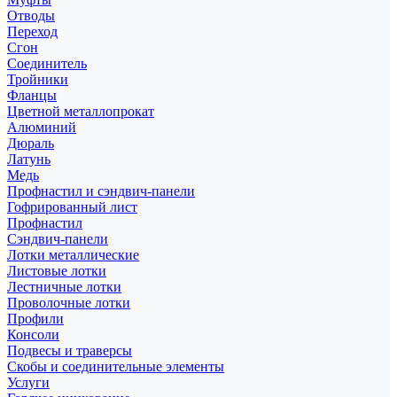
Отводы
Переход
Сгон
Соединитель
Тройники
Фланцы
Цветной металлопрокат
Алюминий
Дюраль
Латунь
Медь
Профнастил и сэндвич-панели
Гофрированный лист
Профнастил
Сэндвич-панели
Лотки металлические
Листовые лотки
Лестничные лотки
Проволочные лотки
Профили
Консоли
Подвесы и траверсы
Скобы и соединительные элементы
Услуги