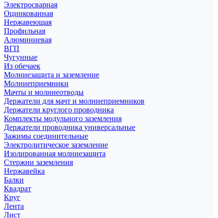
Электросварная
Оцинкованная
Нержавеющая
Профильная
Алюминиевая
ВГП
Чугунные
Из обечаек
Молниезащита и заземление
Молниеприемники
Мачты и молниеотводы
Держатели для мачт и молниеприемников
Держатели круглого проводника
Комплекты модульного заземления
Держатели проводника универсальные
Зажимы соединительные
Электролитическое заземление
Изолированная молниезащита
Стержни заземления
Нержавейка
Балки
Квадрат
Круг
Лента
Лист