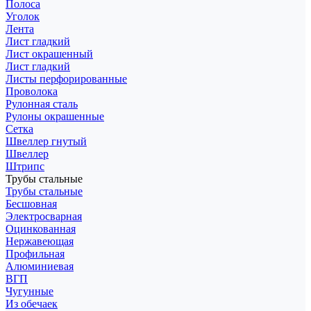
Полоса
Уголок
Лента
Лист гладкий
Лист окрашенный
Лист гладкий
Листы перфорированные
Проволока
Рулонная сталь
Рулоны окрашенные
Сетка
Швеллер гнутый
Швеллер
Штрипс
Трубы стальные
Трубы стальные
Бесшовная
Электросварная
Оцинкованная
Нержавеющая
Профильная
Алюминиевая
ВГП
Чугунные
Из обечаек