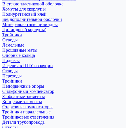
В стеклопластиковой оболочке
Хомуты для скорлупы
Полиуретановый клей
Без дополнительной оболочки
Минераловатные цилиндры
Цилиндры (скорлупы)
Тройники
Отводы
Ламельные
Прошивные маты
Опорные кольца
Подвесы
Изделия в ППУ изоляции
Отводы
Переходы
Тройники
Неподвижные опоры
Cильфонный компенсатор
Z-образные элементы
Концевые элементы
Стартовые компенсаторы
Тройники параллельные
Тройниковые ответвления
Детали трубопровода
Отводы