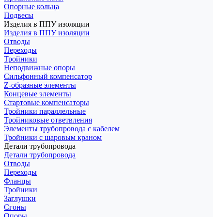
Опорные кольца
Подвесы
Изделия в ППУ изоляции
Изделия в ППУ изоляции
Отводы
Переходы
Тройники
Неподвижные опоры
Cильфонный компенсатор
Z-образные элементы
Концевые элементы
Стартовые компенсаторы
Тройники параллельные
Тройниковые ответвления
Элементы трубопровода с кабелем
Тройники с шаровым краном
Детали трубопровода
Детали трубопровода
Отводы
Переходы
Фланцы
Тройники
Заглушки
Сгоны
Опоры