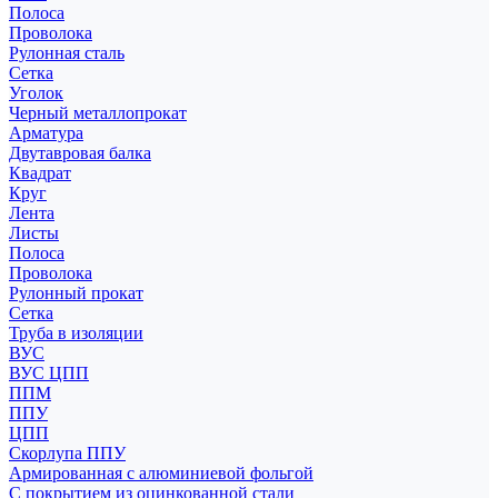
Полоса
Проволока
Рулонная сталь
Сетка
Уголок
Черный металлопрокат
Арматура
Двутавровая балка
Квадрат
Круг
Лента
Листы
Полоса
Проволока
Рулонный прокат
Сетка
Труба в изоляции
ВУС
ВУС ЦПП
ППМ
ППУ
ЦПП
Скорлупа ППУ
Армированная с алюминиевой фольгой
С покрытием из оцинкованной стали