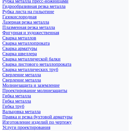
Рубка металла пресс-ножницами
Гидрообразивная резка металла
Рубка листа на гильотине
Газокислородная
Лазерная резка металла
Плазменная резка металла
Фигурная и художественная
Сварка металлов
Сварка металлопроката
Сварка арматуры
Сварка швеллера
Сварка металлической балки
Сварка листового металлопроката
Сварка металлических труб
Сверление металла
Сверление металла
Молниезащита и заземление
Проектирование молниезащиты
Гибка металла
Гибка металла
Гибка труб
Вальцовка металла
Правка и резка бухтовой арматуры
Изготовление изделий по чертежу
Услуги проектирования