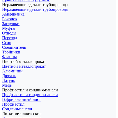
Нержавеющие детали трубопровода
Нержавеющие детали трубопровода
Американка
Бочонок
Заглушки
Муфты
Отводы
Переход
Сгон
Соединитель
Тройники
Фланцы
Цветной металлопрокат
Цветной металлопрокат
Алюминий
Дюраль
Латунь
Медь
Профнастил и сэндвич-панели
Профнастил и сэндвич-панели
Гофрированный лист
Профнастил
Сэндвич-панели
Лотки металлические