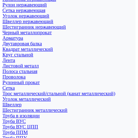
Рулон нержавеющий
Сетка нержавеющая
Уголок нержавеющий
Швеллер нержавеющий
Шестигранник нержавеющий
Черный металлопрокат
Арматура
Двутавровая балка
Квадрат металлический
Круг стальной
Лента
Листовой металл
Полоса стальная
Проволока
Рулонный прокат
Сетка
Трос металлический/стальной (канат металлический)
Уголок металлический
Швеллер
Шестигранник металлический
Труба в изоляции
Труба ВУС
Труба ВУС ЦПП
Труба ППМ
Труба ППУ