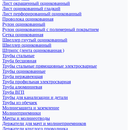
Лист окрашенный оцинкованный
Лист оцинкованный гладкий
Лист перфорированный оцинкованный
Проволока оцинкованная
Рулон оцинкованный
Рулон оцинкованный с полимерный покрытием
Сетка оцинкованная
Швеллер гнутый оцинкованный
Швеллер оцинкованный
Штрипс (лента оцинкованная )
Трубы стальные
Труба бесшовная
Трубы стальные прямошовные электросварные
Трубы оцинкованные
Труба нержавеющая
Труба профильная электросварная
Труба алюминиевая
Труба ВГП
Трубы для канализации и детали
Трубы из обечаек
Молниезащита и заземление
Молниеприемники
Мачты и молниеотводы
Держатели для мачт и молниеприемников
Держатели круглого проводника