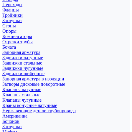
Переходы
Фланцы
Тройники
Заглушки
Сгоны
Опоры
Компенсаторы
Отрезки трубы
Бочата
Запорная арматура
Задвижки латунные
Задвижки стальные
Задвижки чугунные
Задвижки шиберные
Запорная арматура в изоляции
Затворы дисковые поворотные
Клапаны латунные
Клапаны стальные
Клапаны чугунные
Краны конусные латунные
Нержавеющие детали трубопровода
Американка
Бочонок
Заглушки
Муфты