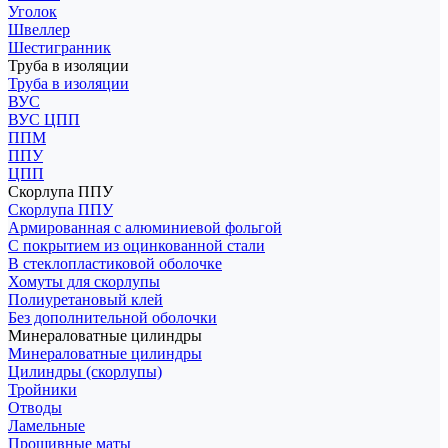
Уголок
Швеллер
Шестигранник
Труба в изоляции
Труба в изоляции
ВУС
ВУС ЦПП
ППМ
ППУ
ЦПП
Скорлупа ППУ
Скорлупа ППУ
Армированная с алюминиевой фольгой
С покрытием из оцинкованной стали
В стеклопластиковой оболочке
Хомуты для скорлупы
Полиуретановый клей
Без дополнительной оболочки
Минераловатные цилиндры
Минераловатные цилиндры
Цилиндры (скорлупы)
Тройники
Отводы
Ламельные
Прошивные маты