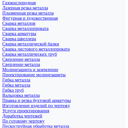
Газокислородная
Лазерная резка металла
Плазменная резка металла
Фигурная и художественная
Сварка металлов
Сварка металлопроката
Сварка арматуры
Сварка швеллера
Сварка металлической балки
Сварка листового металлопроката
Сварка металлических труб
Сверление металла
Сверление металла
Молниезащита и заземление
Проектирование молниезащиты
Гибка металла
Гибка металла
Гибка труб
Вальцовка металла
Правка и резка бухтовой арматуры
Изготовление изделий по чертежу
Услуги проектирования
Доработка чертежей
По готовому чертежу
Пескоструйная обработка металла