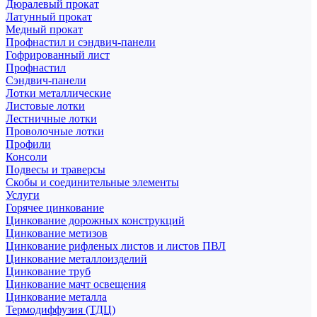
Дюралевый прокат
Латунный прокат
Медный прокат
Профнастил и сэндвич-панели
Гофрированный лист
Профнастил
Сэндвич-панели
Лотки металлические
Листовые лотки
Лестничные лотки
Проволочные лотки
Профили
Консоли
Подвесы и траверсы
Скобы и соединительные элементы
Услуги
Горячее цинкование
Цинкование дорожных конструкций
Цинкование метизов
Цинкование рифленых листов и листов ПВЛ
Цинкование металлоизделий
Цинкование труб
Цинкование мачт освещения
Цинкование металла
Термодиффузия (ТДЦ)