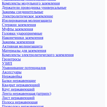
Комплекты модульного заземления
Держатели проводника универсальные
Зажимы соединительные
Электролитическое заземление
Изолированная молниезащита
Стержни заземления
Муфты заземления
Головки удароприемные
Наконечники заземления
Зажимы заземления
Активная молниезащита
Материалы для заземления
Комплекты электролитического заземления
Грозотросы
УЗИП
Уравнивание потенциалов
Аксессуары
Нержавейка
Балки нержавеющие
Квадрат нержавеющий
Круг нержавеющий
Лента нержавеющая (штрипс)
Лист нержавеющий
Полоса нержавеющая
Проволока нержавеющая