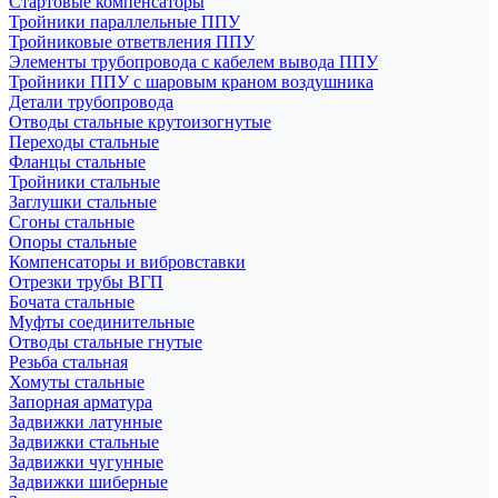
Стартовые компенсаторы
Тройники параллельные ППУ
Тройниковые ответвления ППУ
Элементы трубопровода с кабелем вывода ППУ
Тройники ППУ с шаровым краном воздушника
Детали трубопровода
Отводы стальные крутоизогнутые
Переходы стальные
Фланцы стальные
Тройники стальные
Заглушки стальные
Сгоны стальные
Опоры стальные
Компенсаторы и вибровставки
Отрезки трубы ВГП
Бочата стальные
Муфты соединительные
Отводы стальные гнутые
Резьба стальная
Хомуты стальные
Запорная арматура
Задвижки латунные
Задвижки стальные
Задвижки чугунные
Задвижки шиберные