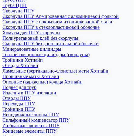
Труба ЦПП
Скорлупа ППУ
Скорлупа ППУ Армированная с алюминиевой фольгой
Скорлупа ППУ с покрытием из оцинкованной стали
Скорлупа ППУ в стеклопластиковой оболочке
Хомуты для ППУ скорлупы
Полиуретановый клей без скорлупы
Скорлупа ППУ без дополнительной оболочки
Минераловатные цилиндры
Теплоизоляционые цилиндры (скорлупы)
Тройники Хотпайп
Отводы Хотпайп
Ламельные (вертикально-слоистые) маты Хотпайп
Прошивные маты Хотпайп
Опорные (каркасные) кольца Хотпайп
Подвес для труб
Изделия в ППУ изоляции
Отводы ППУ
Переходы ППУ
Тройники ППУ
Неподвижные опоры ППУ
Cильфонный компенсатор ППУ
Z-образные элементы ППУ
Концевые элементы ППУ