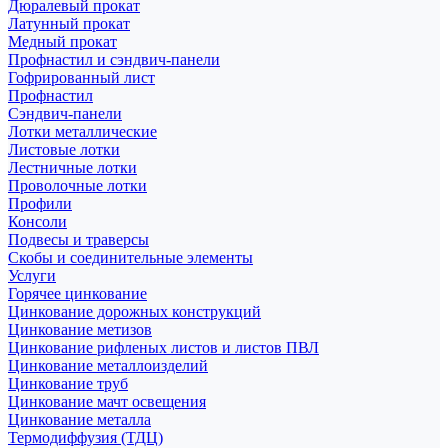
Дюралевый прокат
Латунный прокат
Медный прокат
Профнастил и сэндвич-панели
Гофрированный лист
Профнастил
Сэндвич-панели
Лотки металлические
Листовые лотки
Лестничные лотки
Проволочные лотки
Профили
Консоли
Подвесы и траверсы
Скобы и соединительные элементы
Услуги
Горячее цинкование
Цинкование дорожных конструкций
Цинкование метизов
Цинкование рифленых листов и листов ПВЛ
Цинкование металлоизделий
Цинкование труб
Цинкование мачт освещения
Цинкование металла
Термодиффузия (ТДЦ)