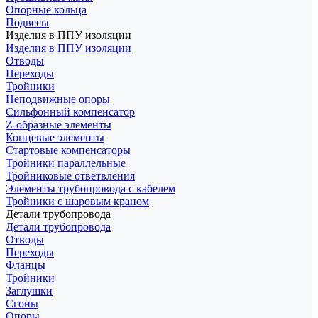
Опорные кольца
Подвесы
Изделия в ППУ изоляции
Изделия в ППУ изоляции
Отводы
Переходы
Тройники
Неподвижные опоры
Cильфонный компенсатор
Z-образные элементы
Концевые элементы
Стартовые компенсаторы
Тройники параллельные
Тройниковые ответвления
Элементы трубопровода с кабелем
Тройники с шаровым краном
Детали трубопровода
Детали трубопровода
Отводы
Переходы
Фланцы
Тройники
Заглушки
Сгоны
Опоры