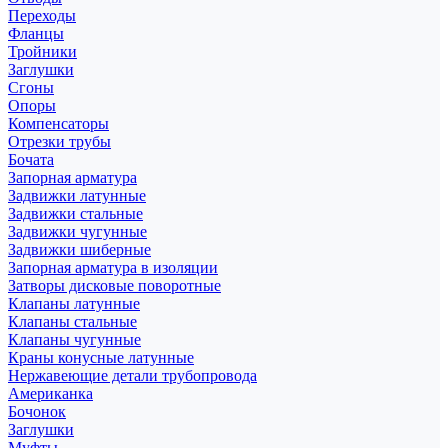
Переходы
Фланцы
Тройники
Заглушки
Сгоны
Опоры
Компенсаторы
Отрезки трубы
Бочата
Запорная арматура
Задвижки латунные
Задвижки стальные
Задвижки чугунные
Задвижки шиберные
Запорная арматура в изоляции
Затворы дисковые поворотные
Клапаны латунные
Клапаны стальные
Клапаны чугунные
Краны конусные латунные
Нержавеющие детали трубопровода
Американка
Бочонок
Заглушки
Муфты