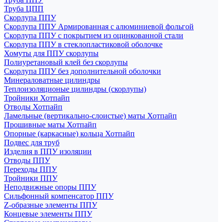
Труба ЦПП
Скорлупа ППУ
Скорлупа ППУ Армированная с алюминиевой фольгой
Скорлупа ППУ с покрытием из оцинкованной стали
Скорлупа ППУ в стеклопластиковой оболочке
Хомуты для ППУ скорлупы
Полиуретановый клей без скорлупы
Скорлупа ППУ без дополнительной оболочки
Минераловатные цилиндры
Теплоизоляционые цилиндры (скорлупы)
Тройники Хотпайп
Отводы Хотпайп
Ламельные (вертикально-слоистые) маты Хотпайп
Прошивные маты Хотпайп
Опорные (каркасные) кольца Хотпайп
Подвес для труб
Изделия в ППУ изоляции
Отводы ППУ
Переходы ППУ
Тройники ППУ
Неподвижные опоры ППУ
Cильфонный компенсатор ППУ
Z-образные элементы ППУ
Концевые элементы ППУ