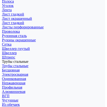
Полоса
Уголок
Лента
Лист гладкий
Лист окрашенный
Лист гладкий
Листы перфорированные
Проволока
Рулонная сталь
Рулоны окрашенные
Сетка
Швеллер гнутый
Швеллер
Штрипс
Трубы стальные
Трубы стальные
Бесшовная
Электросварная
Оцинкованная
Нержавеющая
Профильная
Алюминиевая
ВГП
Чугунные
Из обечаек