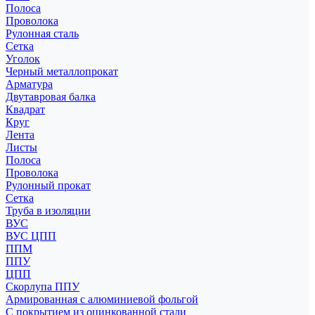
Полоса
Проволока
Рулонная сталь
Сетка
Уголок
Черный металлопрокат
Арматура
Двутавровая балка
Квадрат
Круг
Лента
Листы
Полоса
Проволока
Рулонный прокат
Сетка
Труба в изоляции
ВУС
ВУС ЦПП
ППМ
ППУ
ЦПП
Скорлупа ППУ
Армированная с алюминиевой фольгой
С покрытием из оцинкованной стали