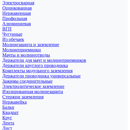
Электросварная
Оцинкованная
Нержавеющая
Профильная
Алюминиевая
ВГП
Чугунные
Из обечаек
Молниезащита и заземление
Молниеприемники
Мачты и молниеотводы
Держатели для мачт и молниеприемников
Держатели круглого проводника
Комплекты модульного заземления
Держатели проводника универсальные
Зажимы соединительные
Электролитическое заземление
Изолированная молниезащита
Стержни заземления
Нержавейка
Балки
Квадрат
Круг
Лента
Лист