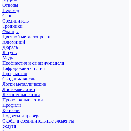
Отводы
Переход
Сгон
Соединитель
Тройники
Фланцы
Цветной металлопрокат
Алюминий
Дюраль
Латунь
Медь
Профнастил и сэндвич-панели
Гофрированный лист
Профнастил
Сэндвич-панели
Лотки металлические
Листовые лотки
Лестничные лотки
Проволочные лотки
Профили
Консоли
Подвесы и траверсы
Скобы и соединительные элементы
Услуги