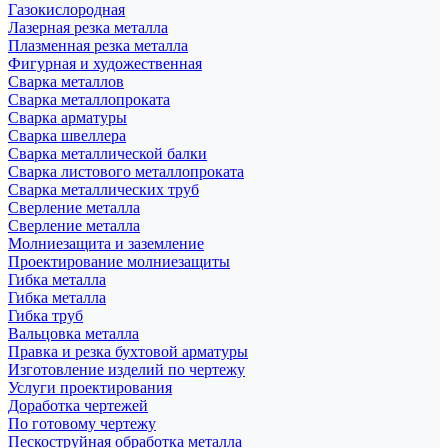
Газокислородная
Лазерная резка металла
Плазменная резка металла
Фигурная и художественная
Сварка металлов
Сварка металлопроката
Сварка арматуры
Сварка швеллера
Сварка металлической балки
Сварка листового металлопроката
Сварка металлических труб
Сверление металла
Сверление металла
Молниезащита и заземление
Проектирование молниезащиты
Гибка металла
Гибка металла
Гибка труб
Вальцовка металла
Правка и резка бухтовой арматуры
Изготовление изделий по чертежу
Услуги проектирования
Доработка чертежей
По готовому чертежу
Пескоструйная обработка металла