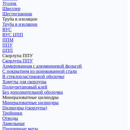
Уголок
Швеллер
Шестигранник
Труба в изоляции
Труба в изоляции
ВУС
ВУС ЦПП
ППМ
ППУ
ЦПП
Скорлупа ППУ
Скорлупа ППУ
Армированная с алюминиевой фольгой
С покрытием из оцинкованной стали
В стеклопластиковой оболочке
Хомуты для скорлупы
Полиуретановый клей
Без дополнительной оболочки
Минераловатные цилиндры
Минераловатные цилиндры
Цилиндры (скорлупы)
Тройники
Отводы
Ламельные
Прошивные маты