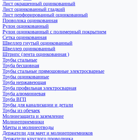
Лист окрашенный оцинкованный
Лист оцинкованный гладкий
Лист перфорированный оцинкованный
Проволока оцинкованная
Рулон оцинкованный
Рулон оцинкованный с полимерный покрытием
Сетка оцинкованная
Швеллер гнутый оцинкованный
Швеллер оцинкованный
Штрипс (лента оцинкованная )
Трубы стальные
Труба бесшовная
Трубы стальные прямошовные электросварные
Трубы оцинкованные
Труба нержавеющая
Труба профильная электросварная
Труба алюминиевая
Труба ВГП
Трубы для канализации и детали
Трубы из обечаек
Молниезащита и заземление
Молниеприемники
Мачты и молниеотводы
Держатели для мачт и молниеприемников
Держатели круглого проводника