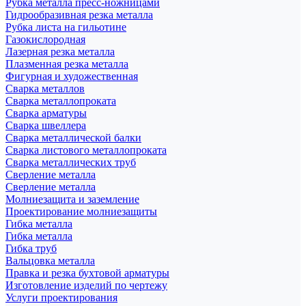
Рубка металла пресс-ножницами
Гидрообразивная резка металла
Рубка листа на гильотине
Газокислородная
Лазерная резка металла
Плазменная резка металла
Фигурная и художественная
Сварка металлов
Сварка металлопроката
Сварка арматуры
Сварка швеллера
Сварка металлической балки
Сварка листового металлопроката
Сварка металлических труб
Сверление металла
Сверление металла
Молниезащита и заземление
Проектирование молниезащиты
Гибка металла
Гибка металла
Гибка труб
Вальцовка металла
Правка и резка бухтовой арматуры
Изготовление изделий по чертежу
Услуги проектирования