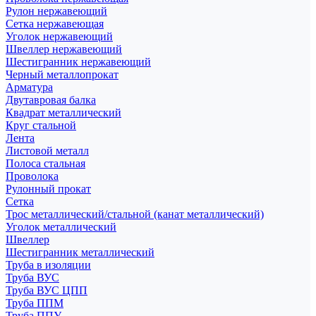
Рулон нержавеющий
Сетка нержавеющая
Уголок нержавеющий
Швеллер нержавеющий
Шестигранник нержавеющий
Черный металлопрокат
Арматура
Двутавровая балка
Квадрат металлический
Круг стальной
Лента
Листовой металл
Полоса стальная
Проволока
Рулонный прокат
Сетка
Трос металлический/стальной (канат металлический)
Уголок металлический
Швеллер
Шестигранник металлический
Труба в изоляции
Труба ВУС
Труба ВУС ЦПП
Труба ППМ
Труба ППУ