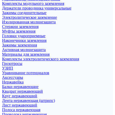
Комплекты модульного заземления
Держатели проводника универсальные
Зажимы соединительные
Электролитическое заземление
Изолированная молниезащита
Стержни заземления
Муфты заземления
Головки удароприемные
Наконечники заземления
Зажимы заземления
Активная молниезащита
Материалы для заземления
Комплекты электролитического заземления
Грозотросы
УЗИП
Уравнивание потенциалов
Аксессуары
Нержавейка
Балки нержавеющие
Квадрат нержавеющий
Круг нержавеющий
Лента нержавеющая (штрипс)
Лист нержавеющий
Полоса нержавеющая
Проволока нержавеющая