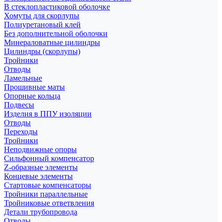
В стеклопластиковой оболочке
Хомуты для скорлупы
Полиуретановый клей
Без дополнительной оболочки
Минераловатные цилиндры
Цилиндры (скорлупы)
Тройники
Отводы
Ламельные
Прошивные маты
Опорные кольца
Подвесы
Изделия в ППУ изоляции
Отводы
Переходы
Тройники
Неподвижные опоры
Cильфонный компенсатор
Z-образные элементы
Концевые элементы
Стартовые компенсаторы
Тройники параллельные
Тройниковые ответвления
Детали трубопровода
Отводы