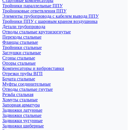
Стартовые компенсаторы
Тройники параллельные ППУ
Тройниковые ответвления ППУ
Элементы трубопровода с кабелем вывода ППУ
Тройники ППУ с шаровым краном воздушника
Детали трубопровода
Отводы стальные крутоизогнутые
Переходы стальные
Фланцы стальные
Тройники стальные
Заглушки стальные
Сгоны стальные
Опоры стальные
Компенсаторы и вибровставки
Отрезки трубы ВГП
Бочата стальные
Муфты соединительные
Отводы стальные гнутые
Резьба стальная
Хомуты стальные
Запорная арматура
Задвижки латунные
Задвижки стальные
Задвижки чугунные
Задвижки шиберные