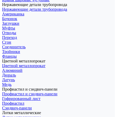
Нержавеющие детали трубопровода
Нержавеющие детали трубопровода
Американка
Бочонок
Заглушки
Муфты
Отводы
Переход
Сгон
Соединитель
Тройники
Фланцы
Цветной металлопрокат
Цветной металлопрокат
Алюминий
Дюраль
Латунь
Медь
Профнастил и сэндвич-панели
Профнастил и сэндвич-панели
Гофрированный лист
Профнастил
Сэндвич-панели
Лотки металлические